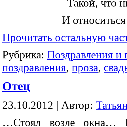
Такой, что н
И относиться
Прочитать остальную част
Рубрика:
Поздравления и
поздравления
,
проза
,
свад
Отец
23.10.2012 | Автор:
Татья
…Стоял возле окна… Е