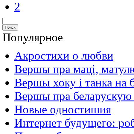
2
Популярное
Акростихи о любви
Вершы пра маці, матул
Вершы хоку і танка на 
Вершы пра беларускую
Новые одностишия
Интернет будущего: ро