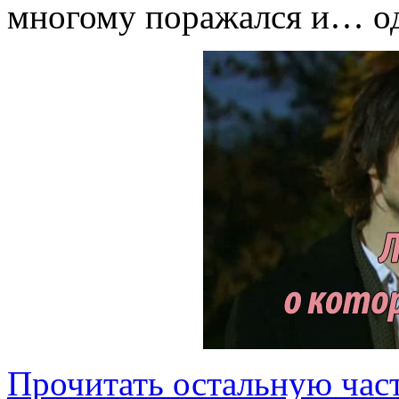
многому поражался и… о
Прочитать остальную част