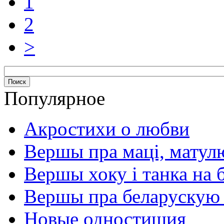
1
2
>
Популярное
Акростихи о любви
Вершы пра маці, матул
Вершы хоку і танка на 
Вершы пра беларускую
Новые одностишия