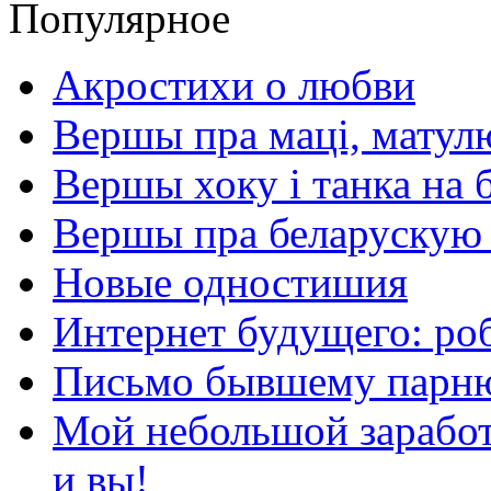
Популярное
Акростихи о любви
Вершы пра маці, матул
Вершы хоку і танка на 
Вершы пра беларускую
Новые одностишия
Интернет будущего: ро
Письмо бывшему парню
Мой небольшой заработо
и вы!