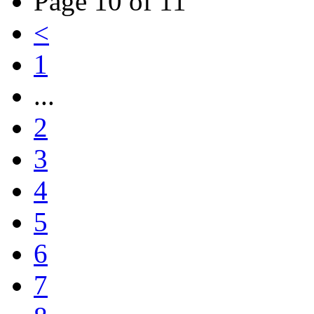
Page 10 of 11
<
1
...
2
3
4
5
6
7